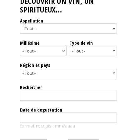
DÉCOUVRIR UN VIN, UN
SPIRITUEUX...
Nos
événements
Appellation
Spiritueux
Millésime
Type de vin
Notes
de
dégustation
Région et pays
Sommelleries
Rechercher
Le
magazine
Date de degustation
Télécharger
format recquis : mm/aaaa
la
Revue