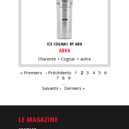
ICE COGNAC BY ABK
ABK6
Charente
Cognac
autre
PAGES
« Premiers
‹ Précédents
1
2
3
4
5
6
7
8
9
…
Suivants ›
Derniers »
LE MAGAZINE