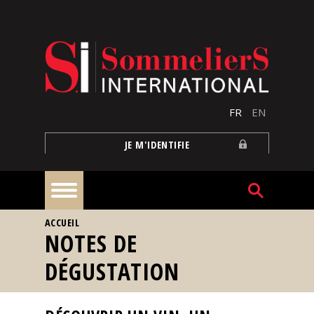
Aller au contenu principal
FR
EN
JE M'IDENTIFIE
VOUS ÊTES ICI
ACCUEIL
À
NOTES DE
la
une
DÉGUSTATION
Reportages