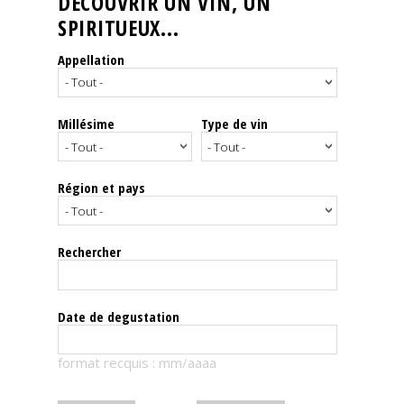
DÉCOUVRIR UN VIN, UN
SPIRITUEUX...
Nos
événements
Appellation
Spiritueux
Millésime
Type de vin
Notes
de
dégustation
Région et pays
Sommelleries
Rechercher
Le
magazine
Date de degustation
Télécharger
format recquis : mm/aaaa
la
Revue