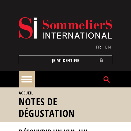
Aller au contenu principal
FR
EN
JE M'IDENTIFIE
VOUS ÊTES ICI
ACCUEIL
À
NOTES DE
la
une
DÉGUSTATION
Reportages