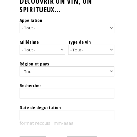
DÉCOUVRIR UN VIN, UN
SPIRITUEUX...
Nos
événements
Appellation
Spiritueux
Millésime
Type de vin
Notes
de
dégustation
Région et pays
Sommelleries
Rechercher
Le
magazine
Date de degustation
Télécharger
format recquis : mm/aaaa
la
Revue