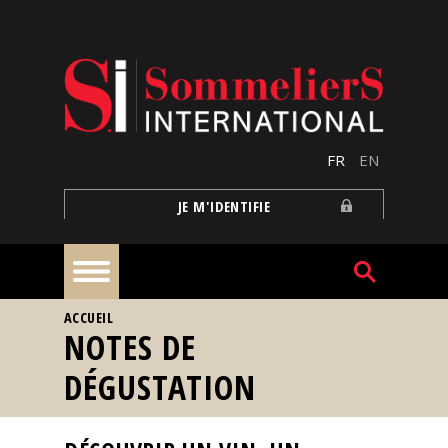
Aller au contenu principal
FR
EN
JE M'IDENTIFIE
VOUS ÊTES ICI
ACCUEIL
À
NOTES DE
la
une
DÉGUSTATION
Reportages