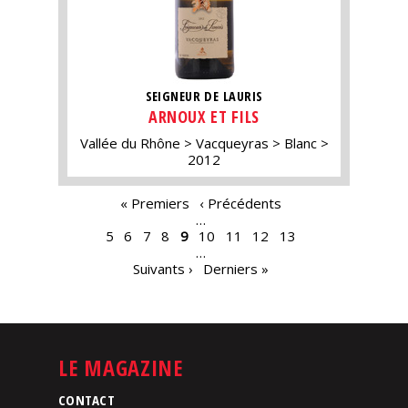
SEIGNEUR DE LAURIS
ARNOUX ET FILS
Vallée du Rhône
Vacqueyras
Blanc
2012
PAGES
« Premiers
‹ Précédents
…
5
6
7
8
9
10
11
12
13
…
Suivants ›
Derniers »
LE MAGAZINE
CONTACT