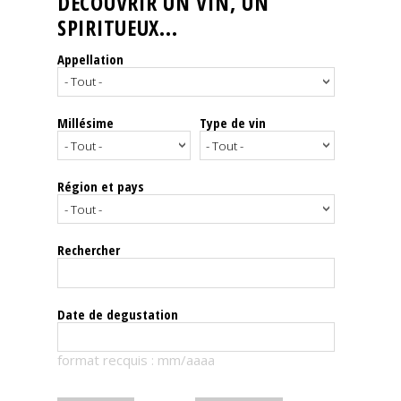
DÉCOUVRIR UN VIN, UN
SPIRITUEUX...
Nos
événements
Appellation
Spiritueux
Millésime
Type de vin
Notes
de
dégustation
Région et pays
Sommelleries
Rechercher
Le
magazine
Date de degustation
Télécharger
format recquis : mm/aaaa
la
Revue