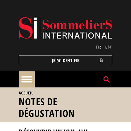
Aller au contenu principal
FR
EN
JE M'IDENTIFIE
VOUS ÊTES ICI
ACCUEIL
À
NOTES DE
la
une
DÉGUSTATION
Reportages