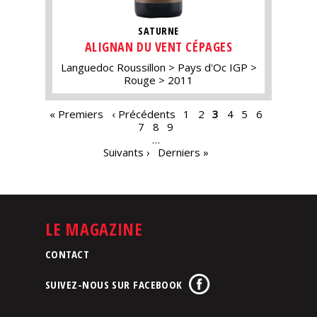
SATURNE
ALIGNAN DU VENT CÉPAGES
Languedoc Roussillon
Pays d'Oc IGP
Rouge
2011
PAGES
« Premiers
‹ Précédents
1
2
3
4
5
6
7
8
9
…
Suivants ›
Derniers »
LE MAGAZINE
CONTACT
SUIVEZ-NOUS SUR FACEBOOK