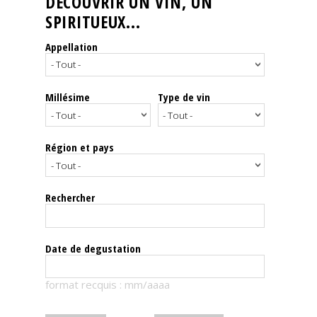
DÉCOUVRIR UN VIN, UN
SPIRITUEUX...
Nos
événements
Appellation
Spiritueux
Millésime
Type de vin
Notes
de
dégustation
Région et pays
Sommelleries
Rechercher
Le
magazine
Date de degustation
Télécharger
format recquis : mm/aaaa
la
Revue