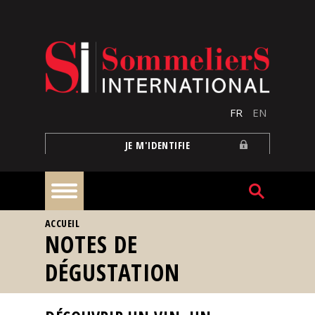
Aller au contenu principal
FR
EN
JE M'IDENTIFIE
VOUS ÊTES ICI
ACCUEIL
À
NOTES DE
la
une
DÉGUSTATION
Reportages