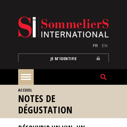
Aller au contenu principal
FR
EN
JE M'IDENTIFIE
VOUS ÊTES ICI
ACCUEIL
À
NOTES DE
la
une
DÉGUSTATION
Reportages