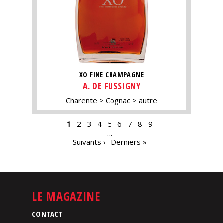
XO FINE CHAMPAGNE
A. DE FUSSIGNY
Charente
Cognac
autre
PAGES
1
2
3
4
5
6
7
8
9
…
Suivants ›
Derniers »
LE MAGAZINE
CONTACT