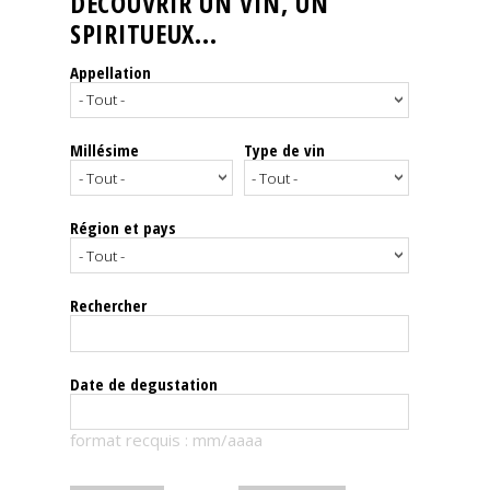
DÉCOUVRIR UN VIN, UN
SPIRITUEUX...
Nos
événements
Appellation
Spiritueux
Millésime
Type de vin
Notes
de
dégustation
Région et pays
Sommelleries
Rechercher
Le
magazine
Date de degustation
Télécharger
format recquis : mm/aaaa
la
Revue