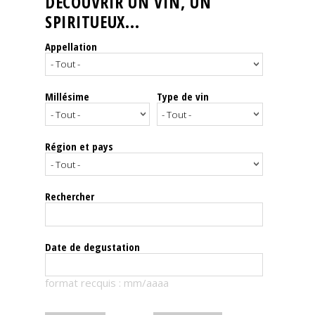
DÉCOUVRIR UN VIN, UN
SPIRITUEUX...
Nos
événements
Appellation
Spiritueux
Millésime
Type de vin
Notes
de
dégustation
Région et pays
Sommelleries
Rechercher
Le
magazine
Date de degustation
Télécharger
format recquis : mm/aaaa
la
Revue