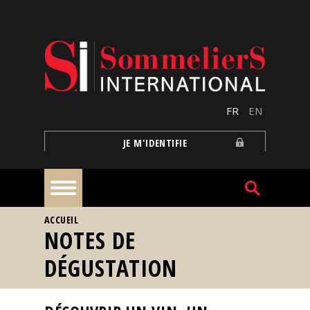
Aller au contenu principal
FR
EN
JE M'IDENTIFIE
VOUS ÊTES ICI
ACCUEIL
À
NOTES DE
la
une
DÉGUSTATION
Reportages