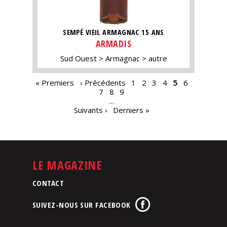
SEMPÉ VIEIL ARMAGNAC 15 ANS
ARMADIS
Sud Ouest
Armagnac
autre
PAGES
« Premiers
‹ Précédents
1
2
3
4
5
6
7
8
9
…
Suivants ›
Derniers »
LE MAGAZINE
CONTACT
SUIVEZ-NOUS SUR FACEBOOK