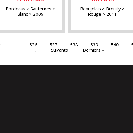
Bordeaux
Sauternes
Beaujolais
Brouilly
Blanc
2009
Rouge
2011
s
…
536
537
538
539
540
…
Suivants ›
Derniers »