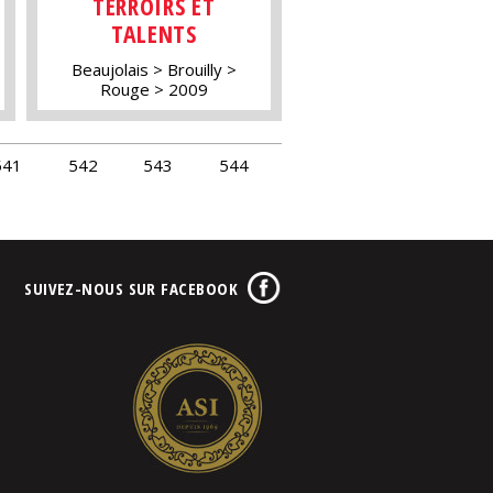
TERROIRS ET
TALENTS
Beaujolais
Brouilly
Rouge
2009
541
542
543
544
SUIVEZ-NOUS SUR FACEBOOK