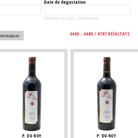
Date de degustation
format recquis : mm/aaaa
6469 - 6480 / 6787 RÉSULTATS
P. DU ROY
P. DU ROY