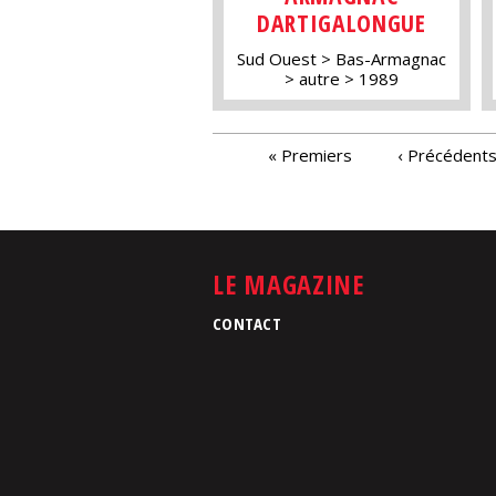
DARTIGALONGUE
Sud Ouest
Bas-Armagnac
autre
1989
PAGES
« Premiers
‹ Précédent
LE MAGAZINE
CONTACT