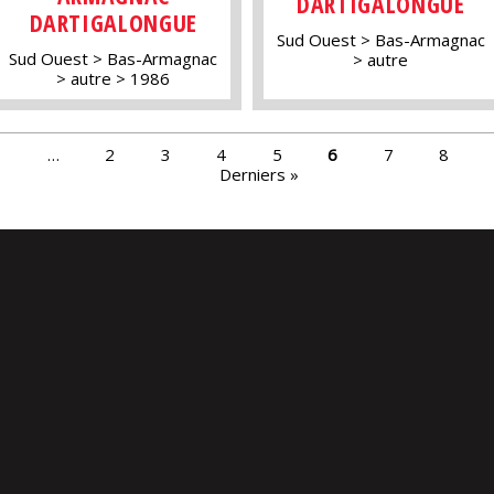
DARTIGALONGUE
DARTIGALONGUE
Sud Ouest
Bas-Armagnac
Sud Ouest
Bas-Armagnac
autre
autre
1986
s
…
2
3
4
5
6
7
8
Derniers »