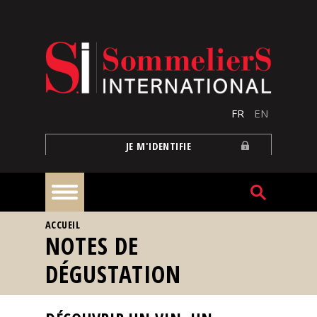
Aller au contenu principal
FR
EN
JE M'IDENTIFIE
VOUS ÊTES ICI
ACCUEIL
À
NOTES DE
la
une
DÉGUSTATION
Reportages