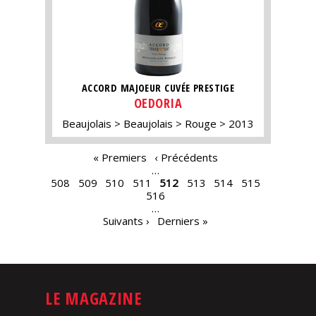
ACCORD MAJOEUR CUVÉE PRESTIGE
OEDORIA
Beaujolais
Beaujolais
Rouge
2013
PAGES
« Premiers
‹ Précédents
…
508
509
510
511
512
513
514
515
516
…
Suivants ›
Derniers »
LE MAGAZINE