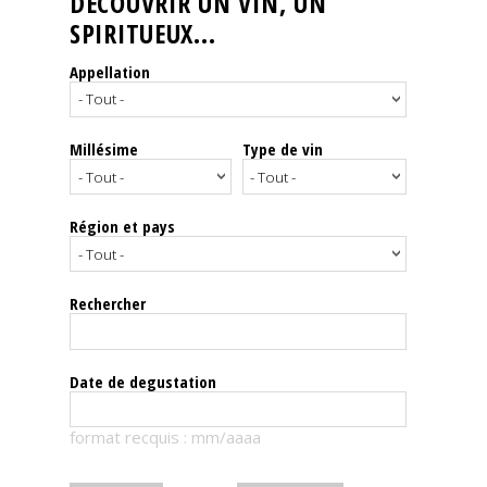
DÉCOUVRIR UN VIN, UN
SPIRITUEUX...
Nos
événements
Appellation
Spiritueux
Millésime
Type de vin
Notes
de
dégustation
Région et pays
Sommelleries
Rechercher
Le
magazine
Date de degustation
Télécharger
format recquis : mm/aaaa
la
Revue