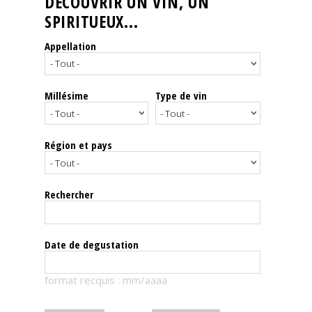
DÉCOUVRIR UN VIN, UN
SPIRITUEUX...
Nos
événements
Appellation
Spiritueux
Millésime
Type de vin
Notes
de
dégustation
Région et pays
Sommelleries
Rechercher
Le
magazine
Date de degustation
Télécharger
format recquis : mm/aaaa
la
Revue