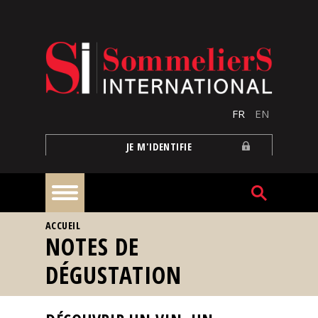
Aller au contenu principal
FR
EN
JE M'IDENTIFIE
VOUS ÊTES ICI
ACCUEIL
À
NOTES DE
la
une
DÉGUSTATION
Reportages