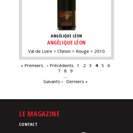
ANGÉLIQUE LÉON
ANGÉLIQUE LÉON
Val de Loire
Chinon
Rouge
2010
PAGES
« Premiers
‹ Précédents
1
2
3
4
5
6
7
8
9
…
Suivants ›
Derniers »
LE MAGAZINE
CONTACT