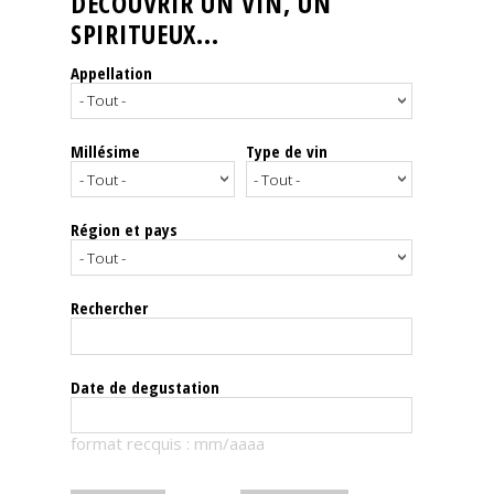
DÉCOUVRIR UN VIN, UN
SPIRITUEUX...
Nos
événements
Appellation
Spiritueux
Millésime
Type de vin
Notes
de
dégustation
Région et pays
Sommelleries
Rechercher
Le
magazine
Date de degustation
Télécharger
format recquis : mm/aaaa
la
Revue