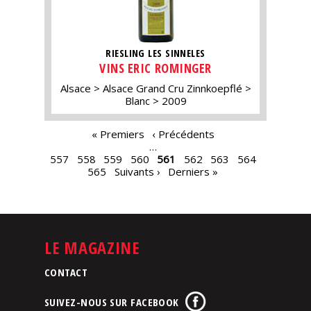
RIESLING LES SINNELES
VINS ERIC ROMINGER
Alsace
Alsace Grand Cru Zinnkoepflé
Blanc
2009
PAGES
« Premiers
‹ Précédents
…
557
558
559
560
561
562
563
564
565
Suivants ›
Derniers »
LE MAGAZINE
CONTACT
SUIVEZ-NOUS SUR FACEBOOK