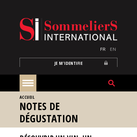
Aller au contenu principal
FR
EN
JE M'IDENTIFIE
VOUS ÊTES ICI
ACCUEIL
À
NOTES DE
la
une
DÉGUSTATION
Reportages