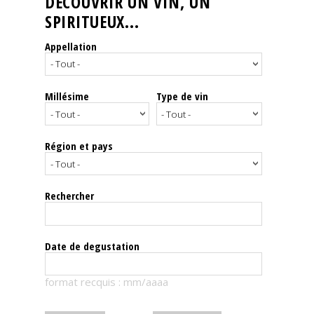
DÉCOUVRIR UN VIN, UN
SPIRITUEUX...
Nos
événements
Appellation
Spiritueux
Millésime
Type de vin
Notes
de
dégustation
Région et pays
Sommelleries
Rechercher
Le
magazine
Date de degustation
Télécharger
format recquis : mm/aaaa
la
Revue