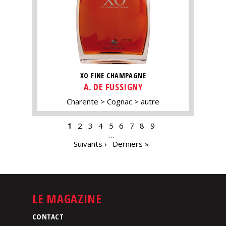
XO FINE CHAMPAGNE
A. DE FUSSIGNY
Charente
Cognac
autre
PAGES
1
2
3
4
5
6
7
8
9
…
Suivants ›
Derniers »
LE MAGAZINE
CONTACT