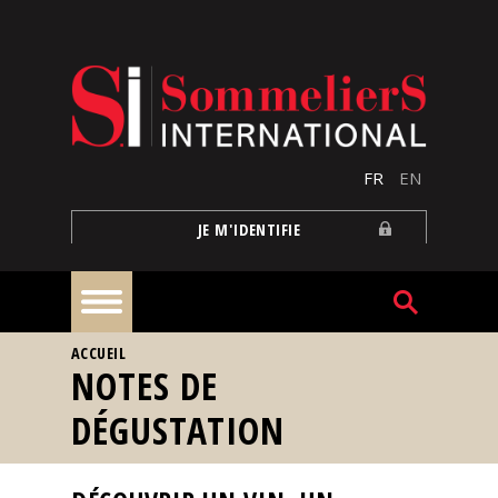
Aller au contenu principal
FR
EN
JE M'IDENTIFIE
VOUS ÊTES ICI
ACCUEIL
À
NOTES DE
la
une
DÉGUSTATION
Reportages