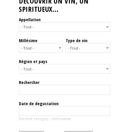
DÉCOUVRIR UN VIN, UN
SPIRITUEUX...
Nos
événements
Appellation
Spiritueux
Millésime
Type de vin
Notes
de
dégustation
Région et pays
Sommelleries
Rechercher
Le
magazine
Date de degustation
Télécharger
format recquis : mm/aaaa
la
Revue