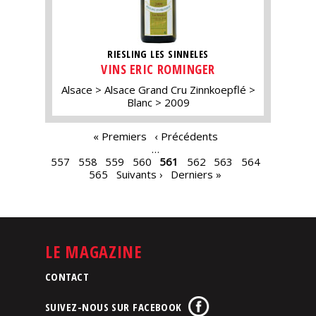
RIESLING LES SINNELES
VINS ERIC ROMINGER
Alsace
Alsace Grand Cru Zinnkoepflé
Blanc
2009
PAGES
« Premiers
‹ Précédents
…
557
558
559
560
561
562
563
564
565
Suivants ›
Derniers »
LE MAGAZINE
CONTACT
SUIVEZ-NOUS SUR FACEBOOK