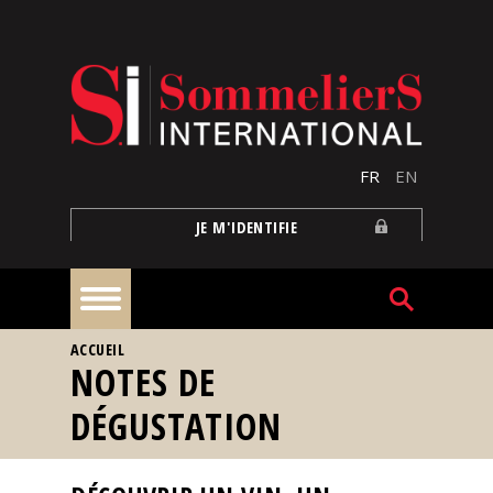
Aller au contenu principal
FR
EN
JE M'IDENTIFIE
VOUS ÊTES ICI
ACCUEIL
À
NOTES DE
la
une
DÉGUSTATION
Reportages