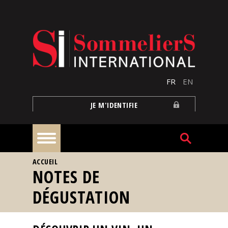
Aller au contenu principal
FR
EN
JE M'IDENTIFIE
VOUS ÊTES ICI
ACCUEIL
À
NOTES DE
la
une
DÉGUSTATION
Reportages