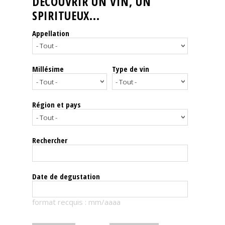
DÉCOUVRIR UN VIN, UN
SPIRITUEUX...
Nos
événements
Appellation
Spiritueux
Millésime
Type de vin
Notes
de
dégustation
Région et pays
Sommelleries
Rechercher
Le
magazine
Date de degustation
Télécharger
format recquis : mm/aaaa
la
Revue