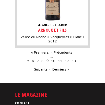
SEIGNEUR DE LAURIS
ARNOUX ET FILS
Vallée du Rhône
Vacqueyras
Blanc
2012
PAGES
« Premiers
‹ Précédents
…
5
6
7
8
9
10
11
12
13
…
Suivants ›
Derniers »
LE MAGAZINE
CONTACT