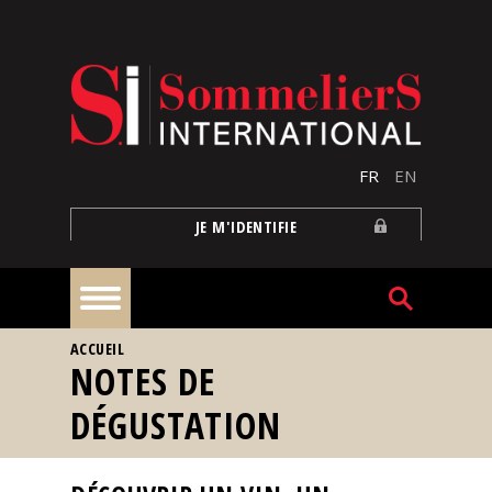
Aller au contenu principal
FR
EN
JE M'IDENTIFIE
VOUS ÊTES ICI
ACCUEIL
À
NOTES DE
la
une
DÉGUSTATION
Reportages