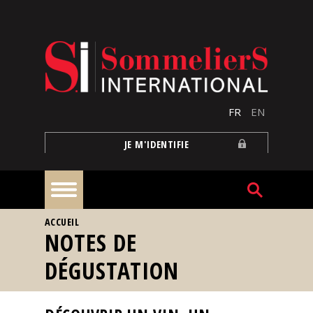
Aller au contenu principal
FR
EN
JE M'IDENTIFIE
VOUS ÊTES ICI
ACCUEIL
À
NOTES DE
la
une
DÉGUSTATION
Reportages