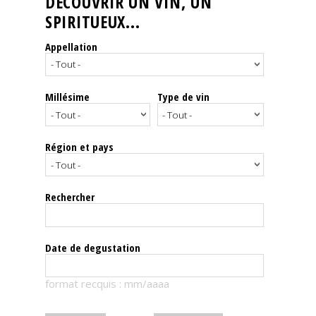
DÉCOUVRIR UN VIN, UN
SPIRITUEUX...
Nos
événements
Appellation
Spiritueux
Millésime
Type de vin
Notes
de
dégustation
Région et pays
Sommelleries
Rechercher
Le
magazine
Date de degustation
Télécharger
format recquis : mm/aaaa
la
Revue