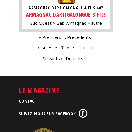
ARMAGNAC DARTIGALONGUE & FILS 40°
ARMAGNAC DARTIGALONGUE & FILS
Sud Ouest
Bas-Armagnac
autre
PAGES
« Premiers
‹ Précédents
…
3
4
5
6
7
8
9
10
11
…
Suivants ›
Derniers »
LE MAGAZINE
CONTACT
SUIVEZ-NOUS SUR FACEBOOK