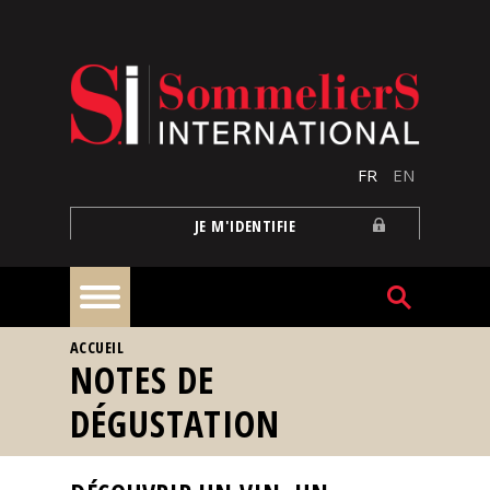
Aller au contenu principal
FR
EN
JE M'IDENTIFIE
VOUS ÊTES ICI
ACCUEIL
À
NOTES DE
la
une
DÉGUSTATION
Reportages