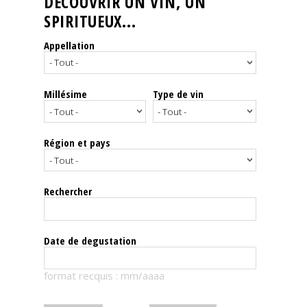
DÉCOUVRIR UN VIN, UN
SPIRITUEUX...
Nos
événements
Appellation
Spiritueux
Millésime
Type de vin
Notes
de
dégustation
Région et pays
Sommelleries
Rechercher
Le
magazine
Date de degustation
Télécharger
format recquis : mm/aaaa
la
Revue