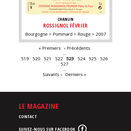
CHANLIN
ROSSIGNOL FÉVRIER
Bourgogne
Pommard
Rouge
2007
PAGES
« Premiers
‹ Précédents
…
519
520
521
522
523
524
525
526
527
…
Suivants ›
Derniers »
LE MAGAZINE
CONTACT
SUIVEZ-NOUS SUR FACEBOOK