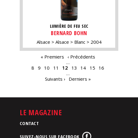
LUMIÈRE DE FEU SEC
BERNARD BOHN
Alsace
Alsace
Blanc
2004
PAGES
« Premiers
‹ Précédents
…
8
9
10
11
12
13
14
15
16
…
Suivants ›
Derniers »
LE MAGAZINE
CONTACT
SUIVEZ-NOUS SUR FACEBOOK