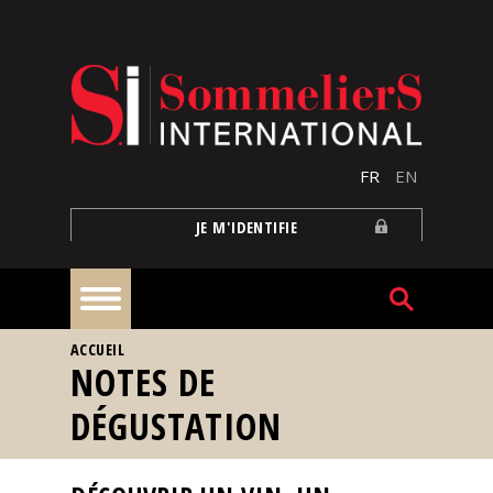
Aller au contenu principal
FR
EN
JE M'IDENTIFIE
VOUS ÊTES ICI
ACCUEIL
À
NOTES DE
la
une
DÉGUSTATION
Reportages