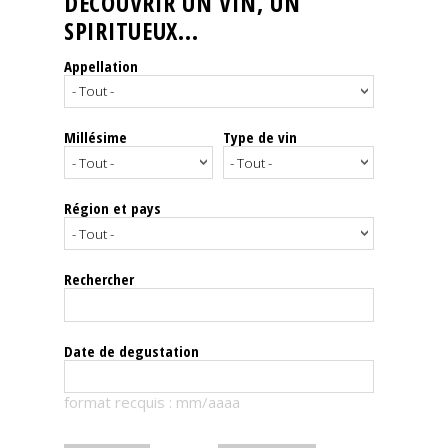
DÉCOUVRIR UN VIN, UN
SPIRITUEUX...
Nos
événements
Appellation
Spiritueux
Millésime
Type de vin
Notes
de
dégustation
Région et pays
Sommelleries
Rechercher
Le
magazine
Date de degustation
Télécharger
format recquis : mm/aaaa
la
Revue