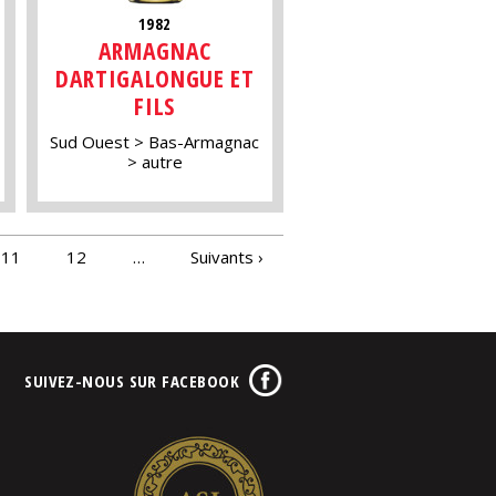
1982
ARMAGNAC
DARTIGALONGUE ET
FILS
Sud Ouest
Bas-Armagnac
autre
11
12
…
Suivants ›
SUIVEZ-NOUS SUR FACEBOOK