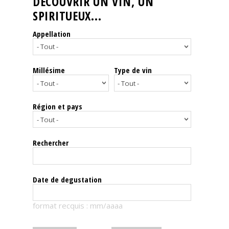
DÉCOUVRIR UN VIN, UN
SPIRITUEUX...
Nos
événements
Appellation
Spiritueux
Millésime
Type de vin
Notes
de
dégustation
Région et pays
Sommelleries
Rechercher
Le
magazine
Date de degustation
Télécharger
format recquis : mm/aaaa
la
Revue