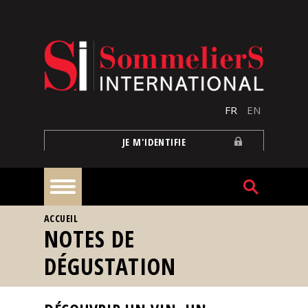
Aller au contenu principal
FR
EN
JE M'IDENTIFIE
VOUS ÊTES ICI
ACCUEIL
À
NOTES DE
la
une
DÉGUSTATION
Reportages