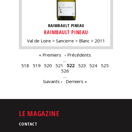
RAIMBAULT PINEAU
RAIMBAULT PINEAU
Val de Loire
Sancerre
Blanc
2011
PAGES
« Premiers
‹ Précédents
…
518
519
520
521
522
523
524
525
526
…
Suivants ›
Derniers »
LE MAGAZINE
CONTACT