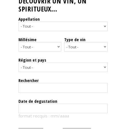
DÉCOUVRIR UN VIN, UN
SPIRITUEUX...
Nos
événements
Appellation
Spiritueux
Millésime
Type de vin
Notes
de
dégustation
Région et pays
Sommelleries
Rechercher
Le
magazine
Date de degustation
Télécharger
format recquis : mm/aaaa
la
Revue