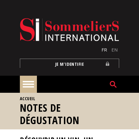
Aller au contenu principal
FR
EN
JE M'IDENTIFIE
VOUS ÊTES ICI
ACCUEIL
À
NOTES DE
la
une
DÉGUSTATION
Reportages