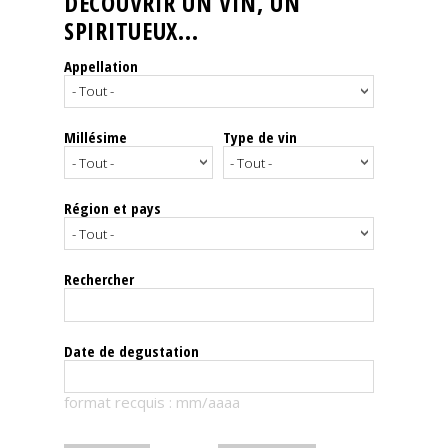
DÉCOUVRIR UN VIN, UN
SPIRITUEUX...
Nos
événements
Appellation
Spiritueux
Millésime
Type de vin
Notes
de
dégustation
Région et pays
Sommelleries
Rechercher
Le
magazine
Date de degustation
Télécharger
format recquis : mm/aaaa
la
Revue