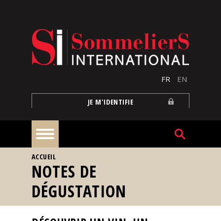
Aller au contenu principal
FR
EN
JE M'IDENTIFIE
VOUS ÊTES ICI
ACCUEIL
À
NOTES DE
la
une
DÉGUSTATION
Reportages