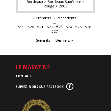
Bordeaux
Bordeaux Supérieur
Rouge
2008
PAGES
« Premiers
‹ Précédents
…
519
520
521
522
523
524
525
526
527
…
Suivants ›
Derniers »
LE MAGAZINE
CONTACT
SUIVEZ-NOUS SUR FACEBOOK