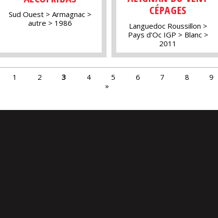
CÉPAGES
Sud Ouest
Armagnac
autre
1986
Languedoc Roussillon
Pays d'Oc IGP
Blanc
2011
1
2
3
4
5
6
7
8
9
»