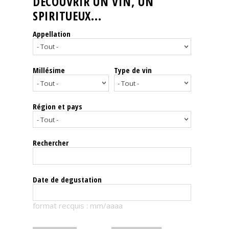
DÉCOUVRIR UN VIN, UN
SPIRITUEUX...
Nos
événements
Appellation
Spiritueux
Millésime
Type de vin
Notes
de
dégustation
Région et pays
Sommelleries
Rechercher
Le
magazine
Date de degustation
Télécharger
format recquis : mm/aaaa
la
Revue