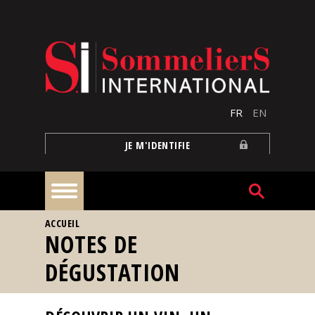
Aller au contenu principal
FR
EN
JE M'IDENTIFIE
VOUS ÊTES ICI
ACCUEIL
À
NOTES DE
la
une
DÉGUSTATION
Reportages