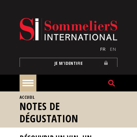
Aller au contenu principal
FR
EN
JE M'IDENTIFIE
VOUS ÊTES ICI
ACCUEIL
À
NOTES DE
la
une
DÉGUSTATION
Reportages