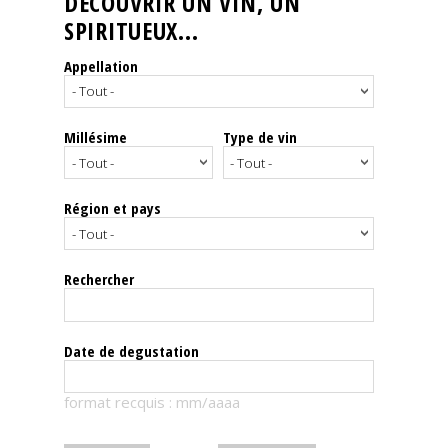
DÉCOUVRIR UN VIN, UN
SPIRITUEUX...
Nos
événements
Appellation
Spiritueux
Millésime
Type de vin
Notes
de
dégustation
Région et pays
Sommelleries
Rechercher
Le
magazine
Date de degustation
Télécharger
format recquis : mm/aaaa
la
Revue