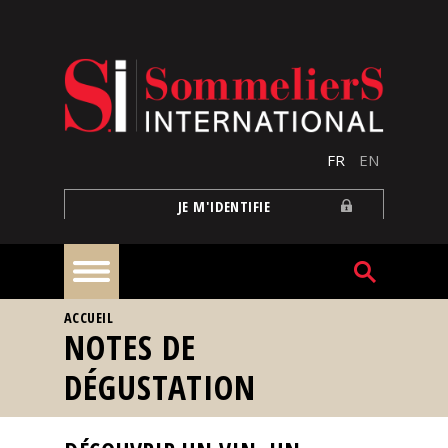
Aller au contenu principal
FR
EN
JE M'IDENTIFIE
VOUS ÊTES ICI
ACCUEIL
À
NOTES DE
la
une
DÉGUSTATION
Reportages