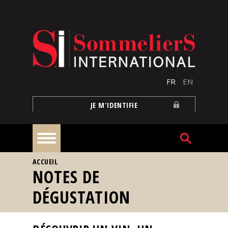
Aller au contenu principal
FR
EN
JE M'IDENTIFIE
VOUS ÊTES ICI
ACCUEIL
À
NOTES DE
la
une
DÉGUSTATION
Reportages