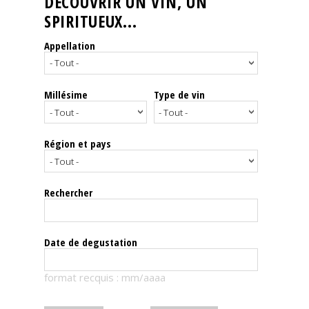
DÉCOUVRIR UN VIN, UN
SPIRITUEUX...
Nos
événements
Appellation
Spiritueux
Millésime
Type de vin
Notes
de
dégustation
Région et pays
Sommelleries
Rechercher
Le
magazine
Date de degustation
Télécharger
format recquis : mm/aaaa
la
Revue