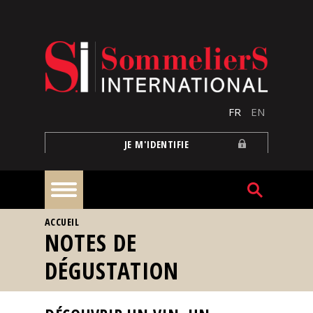
Aller au contenu principal
FR
EN
JE M'IDENTIFIE
VOUS ÊTES ICI
ACCUEIL
À
NOTES DE
la
une
DÉGUSTATION
Reportages