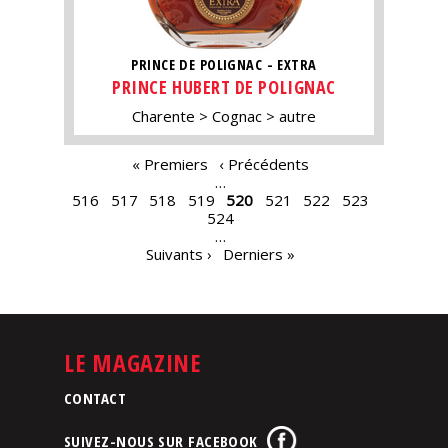
PRINCE DE POLIGNAC - EXTRA
PRINCE HUBERT DE POLIGNAC
Charente
Cognac
autre
PAGES
« Premiers
‹ Précédents
…
516
517
518
519
520
521
522
523
524
…
Suivants ›
Derniers »
LE MAGAZINE
CONTACT
SUIVEZ-NOUS SUR FACEBOOK