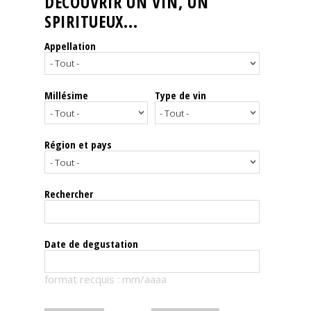
DÉCOUVRIR UN VIN, UN
SPIRITUEUX...
Nos
événements
Appellation
Spiritueux
Millésime
Type de vin
Notes
de
dégustation
Région et pays
Sommelleries
Rechercher
Le
magazine
Date de degustation
Télécharger
format recquis : mm/aaaa
la
Revue