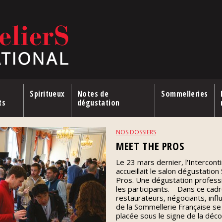
Spiritueux
Notes de
Sommelleries
ts
dégustation
NOS DOSSIERS
MEET THE PROS
Le 23 mars dernier, l'Intercon
accueillait le salon dégustatio
Pros. Une dégustation professio
les participants. Dans ce cad
restaurateurs, négociants, infl
de la Sommellerie Française se
placée sous le signe de la déc