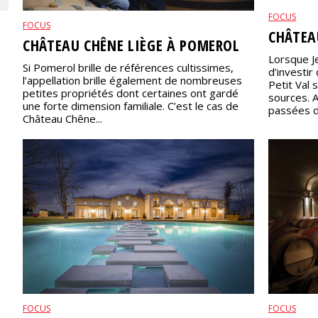
FOCUS
FOCUS
CHÂTEA
CHÂTEAU CHÊNE LIÈGE À POMEROL
Lorsque Je
Si Pomerol brille de références cultissimes,
d’investir
l’appellation brille également de nombreuses
Petit Val
petites propriétés dont certaines ont gardé
sources. 
une forte dimension familiale. C’est le cas de
passées da
Château Chêne...
FOCUS
FOCUS