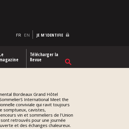
FR
EN
JE M'IDENTIFIE
Le
Télécharger la
magazine
Revue
tinental Bordeaux Grand Hôtel
n SommelierS International Meet the
nnelle conviviale qui ravit toujours
re somptueux, cavistes,
uenceurs vin et sommeliers de l’Union
 sont retrouvés pour une journée
ouverte et des échanges chaleureux.