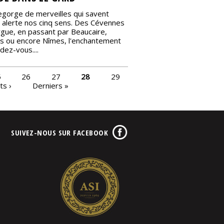
egorge de merveilles qui savent
 alerte nos cinq sens. Des Cévennes
rgue, en passant par Beaucaire,
 ou encore Nîmes, l'enchantement
dez-vous....
5
26
27
28
29
ts ›
Derniers »
SUIVEZ-NOUS SUR FACEBOOK