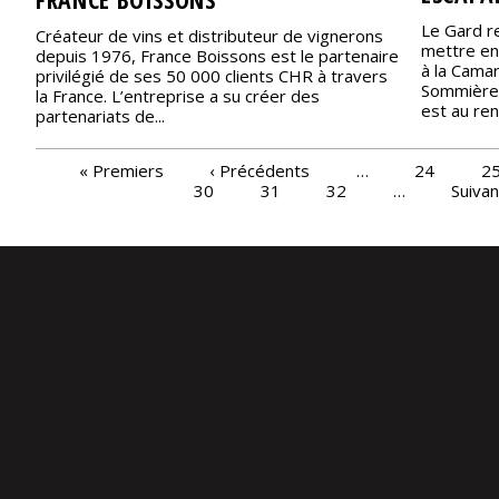
Le Gard r
Créateur de vins et distributeur de vignerons
mettre en
depuis 1976, France Boissons est le partenaire
à la Cama
privilégié de ses 50 000 clients CHR à travers
Sommières
la France. L’entreprise a su créer des
est au ren
partenariats de...
PAGES
« Premiers
‹ Précédents
…
24
2
30
31
32
…
Suivan