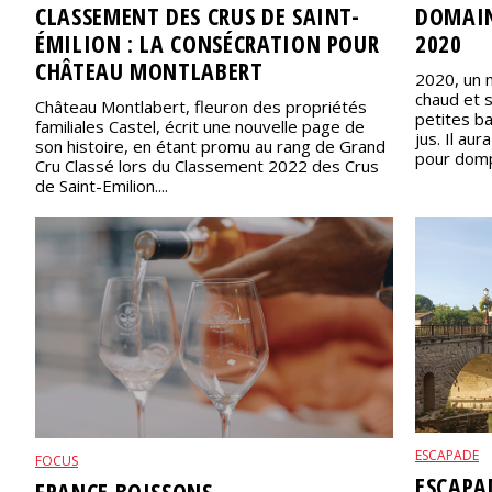
DOMAIN
CLASSEMENT DES CRUS DE SAINT-
2020
ÉMILION : LA CONSÉCRATION POUR
CHÂTEAU MONTLABERT
2020, un m
chaud et 
Château Montlabert, fleuron des propriétés
petites b
familiales Castel, écrit une nouvelle page de
jus. Il au
son histoire, en étant promu au rang de Grand
pour dompt
Cru Classé lors du Classement 2022 des Crus
de Saint-Emilion....
ESCAPADE
FOCUS
ESCAPA
FRANCE BOISSONS