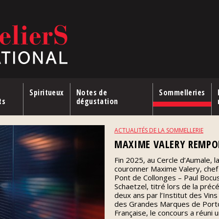
Spiritueux
Notes de
Sommelleries
ts
dégustation
ACTUALITÉS DE LA SOMMELLERIE
MAXIME VALERY REMPOR
Fin 2025, au Cercle d’Aumale, l
couronner Maxime Valery, chef
Pont de Collonges – Paul Bocuse
Schaetzel, titré lors de la pré
deux ans par l’Institut des Vin
des Grandes Marques de Porto 
Française, le concours a réuni