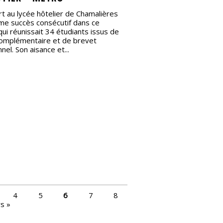
ert au lycée hôtelier de Chamalières
me succès consécutif dans ce
ui réunissait 34 étudiants issus de
omplémentaire et de brevet
nel. Son aisance et...
4
5
6
7
8
s »