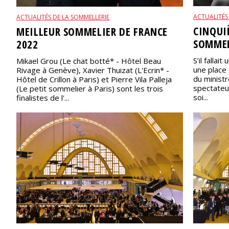
ACTUALITÉS
ACTUALITÉS DE LA SOMMELLERIE
CINQUI
MEILLEUR SOMMELIER DE FRANCE
SOMMEL
2022
S’il falla
Mikael Grou (Le chat botté* - Hôtel Beau
une place 
Rivage à Genève), Xavier Thuizat (L'Ecrin* -
du ministr
Hôtel de Crillon à Paris) et Pierre Vila Palleja
spectateur
(Le petit sommelier à Paris) sont les trois
soi...
finalistes de l'...