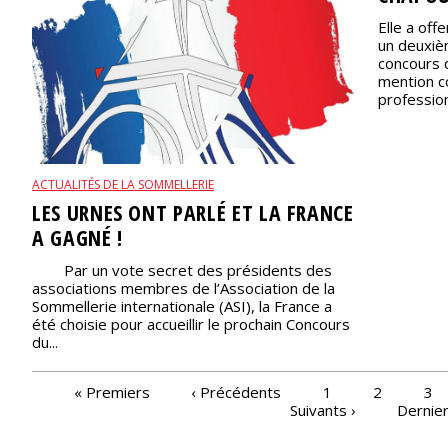
Elle a off
un deuxiè
concours q
mention c
profession
ACTUALITÉS DE LA SOMMELLERIE
LES URNES ONT PARLÉ ET LA FRANCE
A GAGNÉ !
Par un vote secret des présidents des
associations membres de l’Association de la
Sommellerie internationale (ASI), la France a
été choisie pour accueillir le prochain Concours
du...
PAGES
« Premiers
‹ Précédents
1
2
3
Suivants ›
Dernier