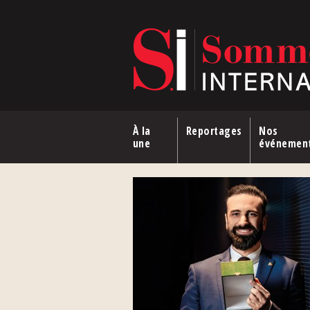
Aller au contenu principal
À la
Reportages
Nos
une
événemen