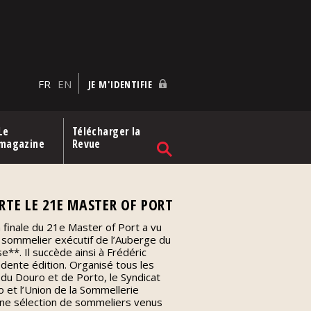
FR
EN
JE M'IDENTIFIE
Le
Télécharger la
magazine
Revue
TE LE 21E MASTER OF PORT
a finale du 21e Master of Port a vu
 sommelier exécutif de l’Auberge du
**. Il succède ainsi à Frédéric
cédente édition. Organisé tous les
s du Douro et de Porto, le Syndicat
et l’Union de la Sommellerie
 une sélection de sommeliers venus