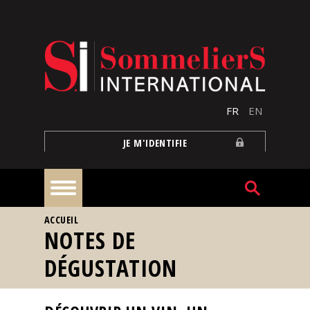
Aller au contenu principal
FR
EN
JE M'IDENTIFIE
VOUS ÊTES ICI
ACCUEIL
À
NOTES DE
la
une
DÉGUSTATION
Reportages