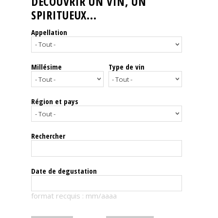
DÉCOUVRIR UN VIN, UN
SPIRITUEUX...
Nos
événements
Appellation
Spiritueux
Millésime
Type de vin
Notes
de
dégustation
Région et pays
Sommelleries
Rechercher
Le
magazine
Date de degustation
Télécharger
format recquis : mm/aaaa
la
Revue