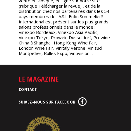
vente en kiosque, en ligne sur notre site
(rubrique
Télécharger la revue
) , et de la
distribution chez nos partenaires dans les 54
pays membres de l’A.S.I. Enfin SommelierS
International est présent sur les plus grands
salons professionnels dans le monde :
Vinexpo Bordeaux, Vinexpo Asia Pacific,
Vinexpo Tokyo, Prowein Dusseldorf, Prowine
China à Shanghai, Hong Kong Wine Fair,
London Wine Fair, Vinitaly Verone, Vinisud
Montpellier, Bulles Expo, Vinovision…
LE MAGAZINE
CONTACT
SUIVEZ-NOUS SUR FACEBOOK