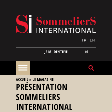
Aller au contenu principal
FR
EN
JE M'IDENTIFIE
VOUS ÊTES ICI
ACCUEIL
»
LE MAGAZINE
À
PRÉSENTATION
la
une
SOMMELIERS
INTERNATIONAL
Reportages