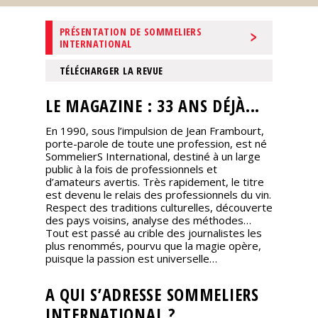
Nos
PRÉSENTATION DE SOMMELIERS
événements
INTERNATIONAL
TÉLÉCHARGER LA REVUE
Spiritueux
LE MAGAZINE : 33 ANS DÉJÀ...
Notes
En 1990, sous l’impulsion de Jean Frambourt,
de
porte-parole de toute une profession, est né
dégustation
SommelierS International, destiné à un large
public à la fois de professionnels et
d’amateurs avertis. Très rapidement, le titre
Sommelleries
est devenu le relais des professionnels du vin.
Respect des traditions culturelles, découverte
des pays voisins, analyse des méthodes…
Le
Tout est passé au crible des journalistes les
magazine
plus renommés, pourvu que la magie opère,
puisque la passion est universelle…
Télécharger
A QUI S’ADRESSE SOMMELIERS
la
INTERNATIONAL ?
Revue