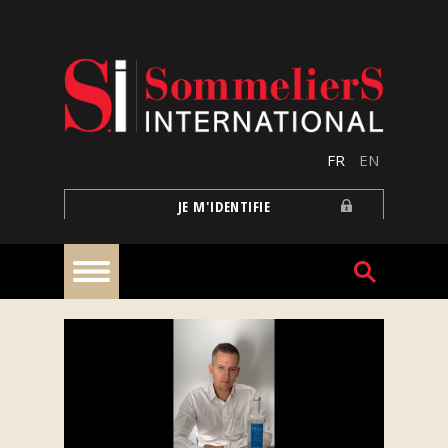
Aller au contenu principal
FR
EN
JE M'IDENTIFIE
À
la
une
Reportages