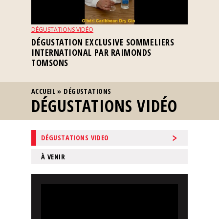
Nos
événements
DÉGUSTATIONS VIDÉO
DÉGUSTATION EXCLUSIVE SOMMELIERS
INTERNATIONAL PAR RAIMONDS
Spiritueux
TOMSONS
Notes
VOUS ÊTES ICI
ACCUEIL
»
DÉGUSTATIONS
de
DÉGUSTATIONS VIDÉO
dégustation
Sommelleries
DÉGUSTATIONS VIDEO
À VENIR
Le
magazine
Télécharger
la
Revue