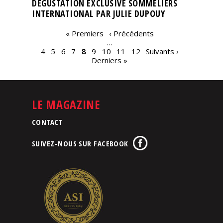
DÉGUSTATION EXCLUSIVE SOMMELIERS
INTERNATIONAL PAR JULIE DUPOUY
PAGES
« Premiers
‹ Précédents
…
4
5
6
7
8
9
10
11
12
Suivants ›
Derniers »
LE MAGAZINE
CONTACT
SUIVEZ-NOUS SUR FACEBOOK