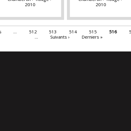
2010
2010
s
…
512
513
514
515
516
…
Suivants ›
Derniers »