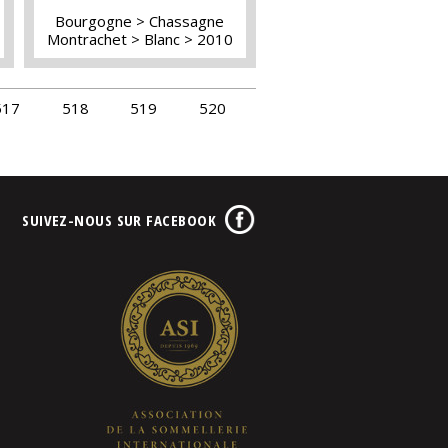
Bourgogne
Chassagne
Montrachet
Blanc
2010
517
518
519
520
SUIVEZ-NOUS SUR FACEBOOK