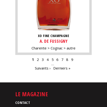
XO FINE CHAMPAGNE
A. DE FUSSIGNY
Charente
Cognac
autre
PAGES
1
2
3
4
5
6
7
8
9
…
Suivants ›
Derniers »
LE MAGAZINE
CONTACT