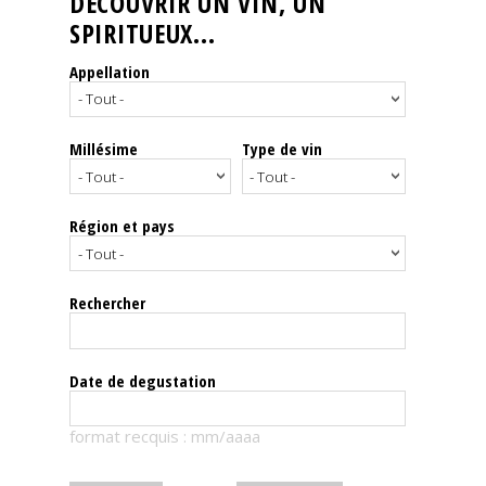
DÉCOUVRIR UN VIN, UN
SPIRITUEUX...
Nos
événements
Appellation
Spiritueux
Millésime
Type de vin
Notes
de
dégustation
Région et pays
Sommelleries
Rechercher
Le
magazine
Date de degustation
Télécharger
format recquis : mm/aaaa
la
Revue