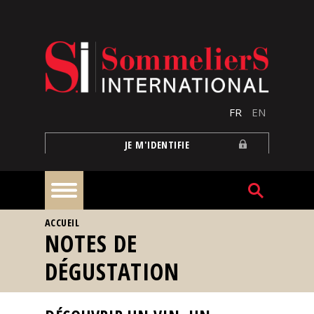
Aller au contenu principal
FR
EN
JE M'IDENTIFIE
VOUS ÊTES ICI
ACCUEIL
À
NOTES DE
la
une
DÉGUSTATION
Reportages