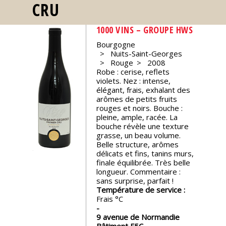
CRU
Nos
événements
1000 VINS – GROUPE HWS
Bourgogne
Nuits-Saint-Georges
Spiritueux
Rouge
2008
Robe : cerise, reflets
violets. Nez : intense,
Notes
élégant, frais, exhalant des
de
arômes de petits fruits
dégustation
rouges et noirs. Bouche :
pleine, ample, racée. La
bouche révèle une texture
Sommelleries
grasse, un beau volume.
Belle structure, arômes
délicats et fins, tanins murs,
finale équilibrée. Très belle
Le
longueur. Commentaire :
magazine
sans surprise, parfait !
Température de service :
Frais
Télécharger
la
9 avenue de Normandie
Revue
Bâtiment F5C