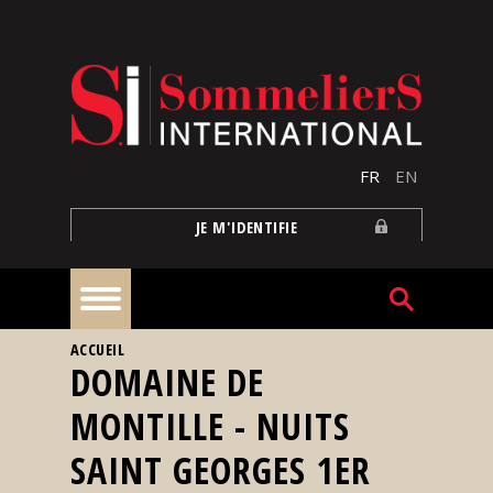
Aller au contenu principal
FR
EN
JE M'IDENTIFIE
VOUS ÊTES ICI
ACCUEIL
À
DOMAINE DE
la
une
MONTILLE - NUITS
SAINT GEORGES 1ER
Reportages