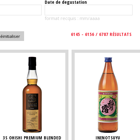
Date de degustation
format recquis : mm/aaaa
6145 - 6156 / 6787 RÉSULTATS
3S OHISHI PREMIUM BLENDED
INENOTSUYU