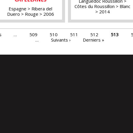
Languedoc Roussillon
Côtes du Roussillon
Blanc
Espagne
Ribera del
2014
Duero
Rouge
2006
s
…
509
510
511
512
513
…
Suivants ›
Derniers »