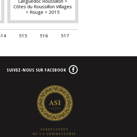
Languedoc Roussillon
Côtes du Roussillon Villages
Rouge
2015
514
515
516
517
SUIVEZ-NOUS SUR FACEBOOK