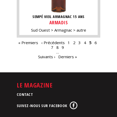
SEMPÉ VIEIL ARMAGNAC 15 ANS
ARMADIS
Sud Ouest
Armagnac
autre
PAGES
« Premiers
‹ Précédents
1
2
3
4
5
6
7
8
9
…
Suivants ›
Derniers »
LE MAGAZINE
CONTACT
SUIVEZ-NOUS SUR FACEBOOK