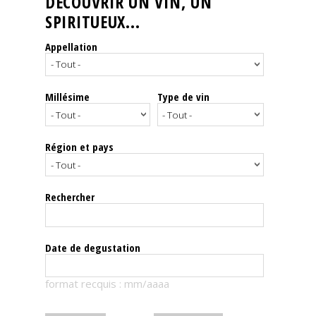
DÉCOUVRIR UN VIN, UN
SPIRITUEUX...
Nos
événements
Appellation
Spiritueux
Millésime
Type de vin
Notes
de
dégustation
Région et pays
Sommelleries
Rechercher
Le
magazine
Date de degustation
Télécharger
format recquis : mm/aaaa
la
Revue