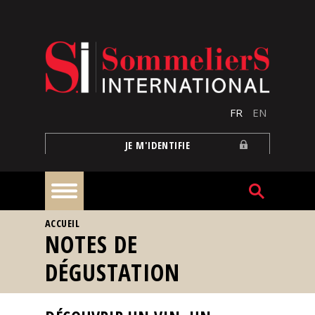
Aller au contenu principal
FR
EN
JE M'IDENTIFIE
VOUS ÊTES ICI
ACCUEIL
À
NOTES DE
la
une
DÉGUSTATION
Reportages