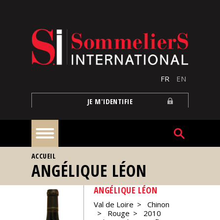
Aller au contenu principal
FR
EN
JE M'IDENTIFIE
VOUS ÊTES ICI
ACCUEIL
À
ANGÉLIQUE LÉON
la
une
ANGÉLIQUE LÉON
Val de Loire
Chinon
Reportages
Rouge
2010