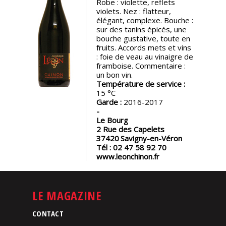
Robe : violette, reflets
violets. Nez : flatteur,
Nos
élégant, complexe. Bouche :
événements
sur des tanins épicés, une
bouche gustative, toute en
fruits. Accords mets et vins
Spiritueux
: foie de veau au vinaigre de
framboise. Commentaire :
un bon vin.
Température de service :
Notes
15
de
Garde :
2016-2017
dégustation
Le Bourg
2 Rue des Capelets
Sommelleries
37420
Savigny-en-Véron
Tél :
02 47 58 92 70
www.leonchinon.fr
Le
magazine
LE MAGAZINE
Télécharger
la
CONTACT
Revue