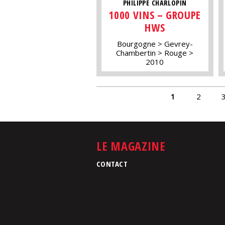
PHILIPPE CHARLOPIN
1000 VINS – GROUPE
HWS
Bourgogne
Gevrey-
Chambertin
Rouge
2010
PAGES
1
2
LE MAGAZINE
CONTACT