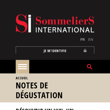
Aller au contenu principal
FR
EN
JE M'IDENTIFIE
VOUS ÊTES ICI
ACCUEIL
À
NOTES DE
la
une
DÉGUSTATION
Reportages