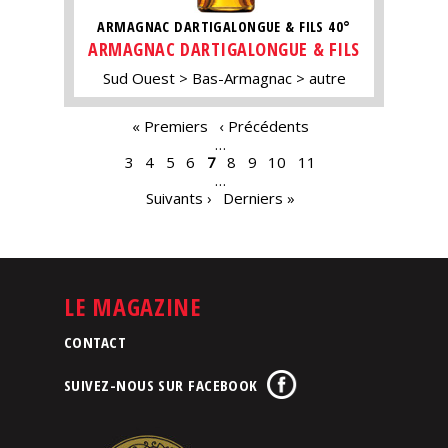
ARMAGNAC DARTIGALONGUE & FILS 40°
ARMAGNAC DARTIGALONGUE & FILS
Sud Ouest
Bas-Armagnac
autre
PAGES
« Premiers
‹ Précédents
…
3
4
5
6
7
8
9
10
11
…
Suivants ›
Derniers »
LE MAGAZINE
CONTACT
SUIVEZ-NOUS SUR FACEBOOK