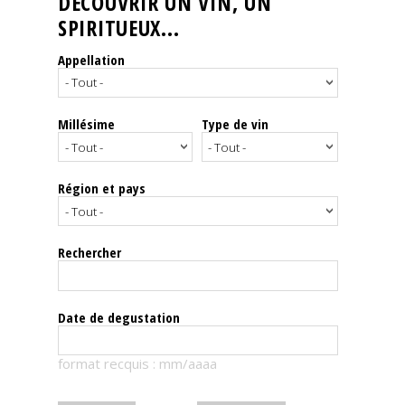
DÉCOUVRIR UN VIN, UN
SPIRITUEUX...
Nos
événements
Appellation
Spiritueux
Millésime
Type de vin
Notes
de
dégustation
Région et pays
Sommelleries
Rechercher
Le
magazine
Date de degustation
Télécharger
format recquis : mm/aaaa
la
Revue