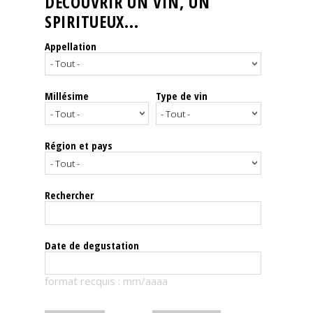
DÉCOUVRIR UN VIN, UN
SPIRITUEUX...
Nos
événements
Appellation
Spiritueux
Millésime
Type de vin
Notes
de
dégustation
Région et pays
Sommelleries
Rechercher
Le
magazine
Date de degustation
Télécharger
format recquis : mm/aaaa
la
Revue