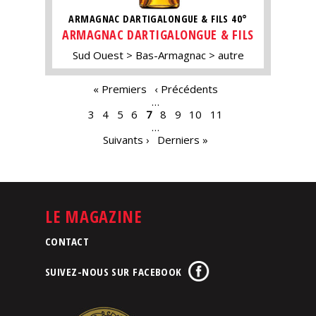
ARMAGNAC DARTIGALONGUE & FILS 40°
ARMAGNAC DARTIGALONGUE & FILS
Sud Ouest
Bas-Armagnac
autre
PAGES
« Premiers
‹ Précédents
…
3
4
5
6
7
8
9
10
11
…
Suivants ›
Derniers »
LE MAGAZINE
CONTACT
SUIVEZ-NOUS SUR FACEBOOK