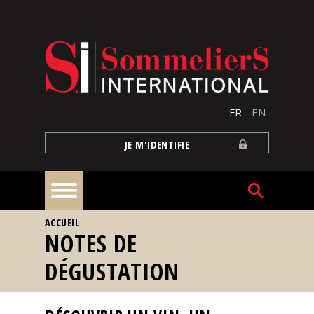
Aller au contenu principal
FR
EN
JE M'IDENTIFIE
VOUS ÊTES ICI
ACCUEIL
À
NOTES DE
la
une
DÉGUSTATION
Reportages