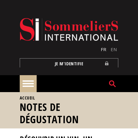
Aller au contenu principal
FR
EN
JE M'IDENTIFIE
VOUS ÊTES ICI
ACCUEIL
À
NOTES DE
la
une
DÉGUSTATION
Reportages