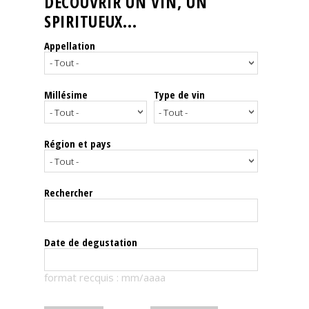
DÉCOUVRIR UN VIN, UN
SPIRITUEUX...
Nos
événements
Appellation
Spiritueux
Millésime
Type de vin
Notes
de
dégustation
Région et pays
Sommelleries
Rechercher
Le
magazine
Date de degustation
Télécharger
format recquis : mm/aaaa
la
Revue