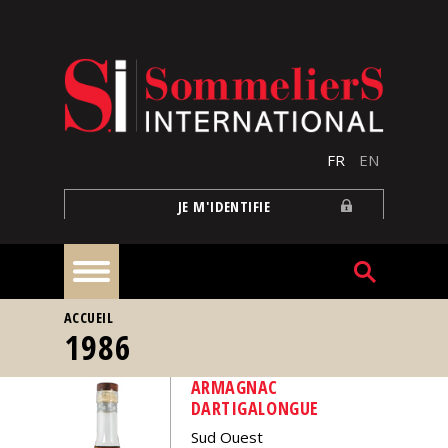
Aller au contenu principal
FR
EN
JE M'IDENTIFIE
VOUS ÊTES ICI
ACCUEIL
À
1986
la
une
ARMAGNAC
DARTIGALONGUE
Reportages
Sud Ouest