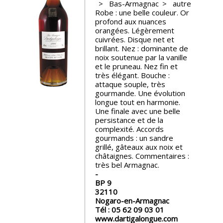
Bas-Armagnac
autre
Robe : une belle couleur. Or
Nos
profond aux nuances
événements
orangées. Légèrement
cuivrées. Disque net et
brillant. Nez : dominante de
Spiritueux
noix soutenue par la vanille
et le pruneau. Nez fin et
très élégant. Bouche :
attaque souple, très
Notes
gourmande. Une évolution
de
longue tout en harmonie.
dégustation
Une finale avec une belle
persistance et de la
complexité. Accords
Sommelleries
gourmands : un sandre
grillé, gâteaux aux noix et
châtaignes. Commentaires :
Le
très bel Armagnac.
magazine
BP 9
32110
Télécharger
Nogaro-en-Armagnac
la
Tél :
05 62 09 03 01
Revue
www.dartigalongue.com