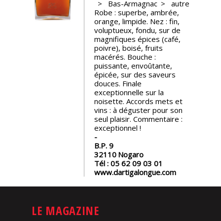
Bas-Armagnac
autre
Robe : superbe, ambrée,
Nos
orange, limpide. Nez : fin,
événements
voluptueux, fondu, sur de
magnifiques épices (café,
poivre), boisé, fruits
Spiritueux
macérés. Bouche :
puissante, envoûtante,
épicée, sur des saveurs
douces. Finale
Notes
exceptionnelle sur la
de
noisette. Accords mets et
dégustation
vins : à déguster pour son
seul plaisir. Commentaire :
exceptionnel !
Sommelleries
B.P. 9
32110
Nogaro
Le
Tél :
05 62 09 03 01
magazine
www.dartigalongue.com
Télécharger
la
LE MAGAZINE
Revue