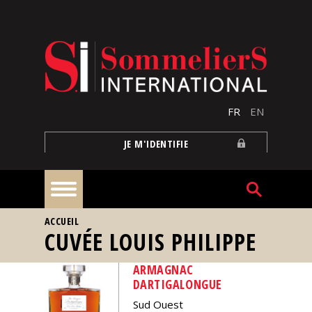
Aller au contenu principal
FR
EN
JE M'IDENTIFIE
VOUS ÊTES ICI
ACCUEIL
À
CUVÉE LOUIS PHILIPPE
la
une
ARMAGNAC
DARTIGALONGUE
Reportages
Sud Ouest