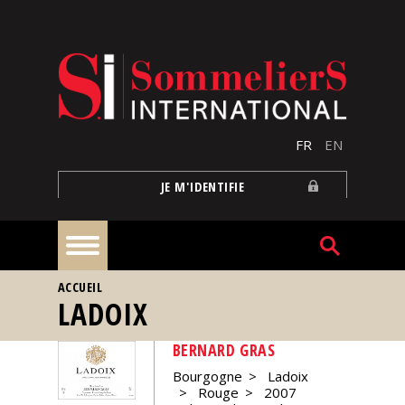
Aller au contenu principal
FR
EN
JE M'IDENTIFIE
VOUS ÊTES ICI
ACCUEIL
À
LADOIX
la
une
BERNARD GRAS
Bourgogne
Ladoix
Reportages
Rouge
2007