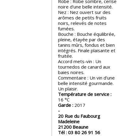
Robe : Robe sombre, cerise
noire d'une belle intensité.
Nos
Nez : Nez ouvert sur des
événements
arômes de petits fruits
noirs, relevés de notes
fumées.
Spiritueux
Bouche : Bouche équilibrée,
pleine, étayée par des
tanins mûrs, fondus et bien
intégrés. Finale plaisante et
Notes
fruitée.
de
Accord mets-vin : Un
dégustation
tournedos de canard aux
baies noires.
Commentaire : Un vin d'une
Sommelleries
belle intensité gourmande.
Un plaisir.
Température de service :
Le
16
magazine
Garde :
2017
20 Rue du Faubourg
Madeleine
Télécharger
21200
Beaune
la
Tél :
03 80 26 91 56
Revue