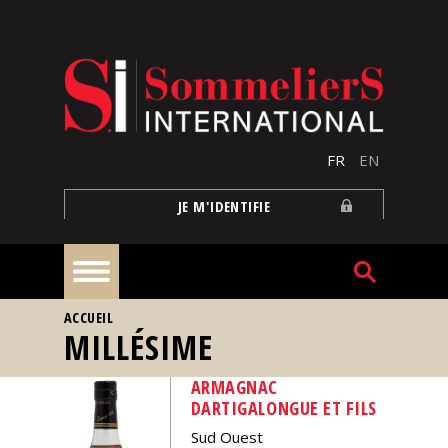
Aller au contenu principal
FR
EN
JE M'IDENTIFIE
VOUS ÊTES ICI
ACCUEIL
À
MILLÉSIME
la
une
ARMAGNAC
DARTIGALONGUE ET FILS
Reportages
Sud Ouest