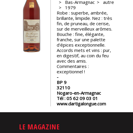
Bas-Armagnac
autre
1979
Nos
Robe : superbe, ambrée,
événements
brillante, limpide. Nez : très
fin, de pruneau, de cerise,
sur de merveilleux arômes.
Spiritueux
Bouche : fine, élégante,
franche, sur une palette
d'épices exceptionnelle.
Accords mets et vins : pur,
Notes
en digestif, au coin du feu
de
avec des amis.
dégustation
Commentaires :
exceptionnel !
Sommelleries
BP 9
32110
Nogaro-en-Armagnac
Le
Tél :
05 62 09 03 01
magazine
www.dartigalongue.com
Télécharger
la
LE MAGAZINE
Revue