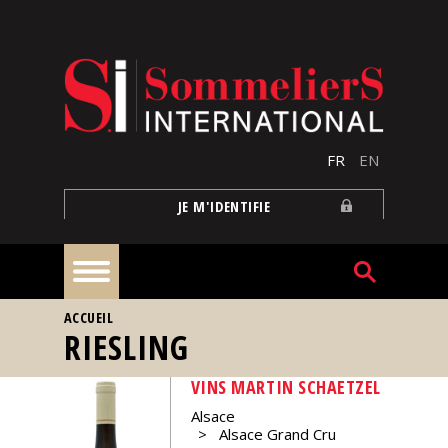
Aller au contenu principal
FR
EN
JE M'IDENTIFIE
VOUS ÊTES ICI
ACCUEIL
À
RIESLING
la
une
VINS MARTIN SCHAETZEL
Alsace
Reportages
Alsace Grand Cru