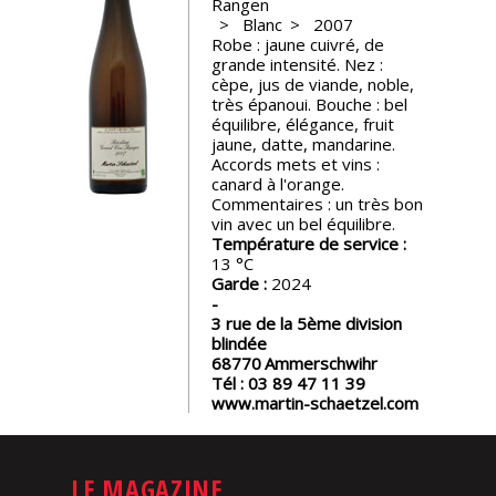
Rangen
Blanc
2007
Nos
Robe : jaune cuivré, de
événements
grande intensité. Nez :
cèpe, jus de viande, noble,
très épanoui. Bouche : bel
Spiritueux
équilibre, élégance, fruit
jaune, datte, mandarine.
Accords mets et vins :
canard à l'orange.
Notes
Commentaires : un très bon
de
vin avec un bel équilibre.
dégustation
Température de service :
13
Garde :
2024
Sommelleries
3 rue de la 5ème division
blindée
Le
68770
Ammerschwihr
magazine
Tél :
03 89 47 11 39
www.martin-schaetzel.com
Télécharger
la
LE MAGAZINE
Revue