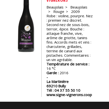
Beaujolais
Beaujolais
Nos
Rouge
2009
événements
Robe : violine, pourpre. Nez
: premier nez discret.
Second nez de sous-bois,
Spiritueux
terroir, épice. Bouche :
attaque franche, vive,
arôme de griotte, tanins
Notes
fins. Accords mets et vins :
de
charcuterie, grillades,
dégustation
terrine de canard aux
pistaches. Commentaires :
un vin agréable.
Température de service :
Sommelleries
16
Garde :
2016
Le
La Martinière
magazine
69210
Bully
Tél :
04 37 55 50 10
www.signe-vignerons.coop
Télécharger
la
Revue