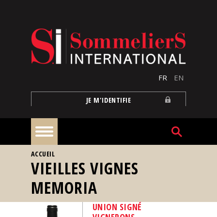
Aller au contenu principal
FR
EN
JE M'IDENTIFIE
VOUS ÊTES ICI
ACCUEIL
À
VIEILLES VIGNES
la
une
MEMORIA
Reportages
UNION SIGNÉ
VIGNERONS